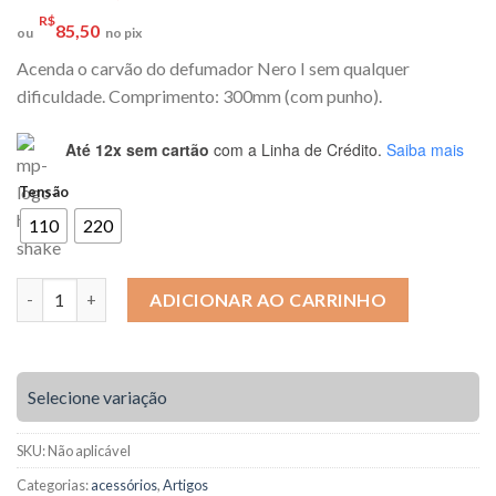
R$
85,50
ou
no pix
Acenda o carvão do defumador Nero I sem qualquer
dificuldade. Comprimento: 300mm (com punho).
Até 12x sem cartão
com a Linha de Crédito.
Saiba mais
Tensão
110
220
ACENDEDOR DE CARVÃO para Nero I quantidade
ADICIONAR AO CARRINHO
Selecione variação
SKU:
Não aplicável
Categorias:
acessórios
,
Artigos