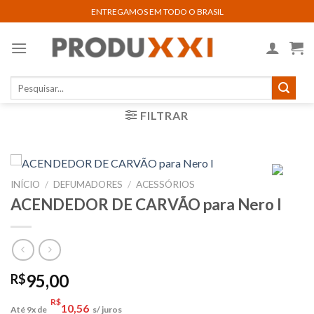
Skip
ENTREGAMOS EM TODO O BRASIL
to
content
Pesquisar
por:
FILTRAR
INÍCIO
/
DEFUMADORES
/
ACESSÓRIOS
ACENDEDOR DE CARVÃO para Nero I
95,00
R$
R$
10,56
Até 9x de
s/ juros