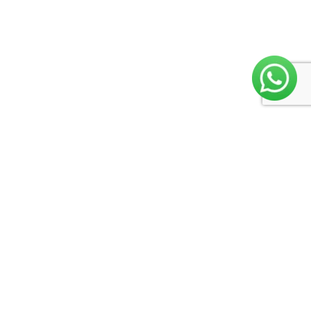
Menu
secundário
Rua Coronel Evaristo 1440, Taquara/RS
Email: vendas@produxxi.com.br