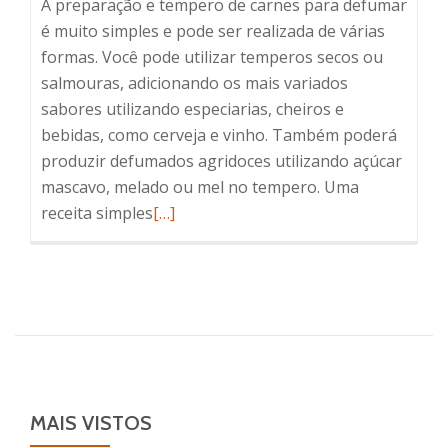
A preparação e tempero de carnes para defumar
é muito simples e pode ser realizada de várias
formas. Você pode utilizar temperos secos ou
salmouras, adicionando os mais variados
sabores utilizando especiarias, cheiros e
bebidas, como cerveja e vinho. Também poderá
produzir defumados agridoces utilizando açúcar
mascavo, melado ou mel no tempero. Uma
Leia
receita simples
[…]
mais
sobreComo
preparar
e
temperar
carnes
para
defumar
MAIS VISTOS