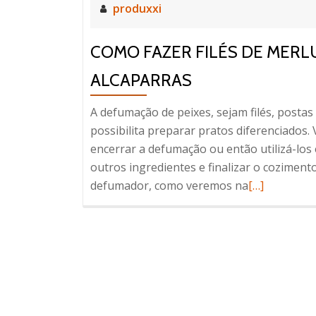
produxxi
COMO FAZER FILÉS DE MER
ALCAPARRAS
A defumação de peixes, sejam filés, postas
possibilita preparar pratos diferenciados
encerrar a defumação ou então utilizá-los
outros ingredientes e finalizar o coziment
Leia
defumador, como veremos na
[…]
mais
sobreCOMO
FAZER
FILÉS
DE
MERLUZA
DEFUMADO