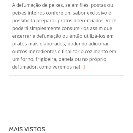
A defumação de peixes, sejam filés, postas ou
peixes inteiros confere um sabor exclusivo e
possibilita preparar pratos diferenciados. Você
poderá simplesmente consumi-los assim que
encerrar a defumação ou então utilizá-los em
pratos mais elaborados, podendo adicionar
outros ingredientes e finalizar o cozimento em
um forno, frigideira, panela ou no próprio
Leia
defumador, como veremos na
[…]
mais
sobreCOMO
FAZER
FILÉS
DE
MERLUZA
DEFUMADOS
COM
MAIS VISTOS