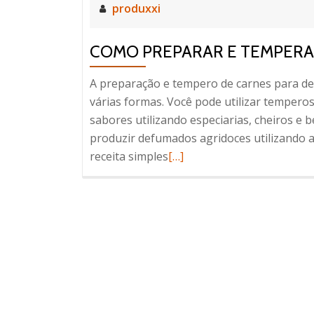
produxxi
COMO PREPARAR E TEMPERA
A preparação e tempero de carnes para de
várias formas. Você pode utilizar tempero
sabores utilizando especiarias, cheiros e
produzir defumados agridoces utilizando
Leia
receita simples
[…]
mais
sobreComo
preparar
e
temperar
carnes
para
defumar